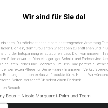
Wir sind für Sie da!
einladen! Du möchtest nach einem anstrengenden Arbeitstag En
 laden Dich ein, dem turbulenten Stadtleben zu entfliehen und in 
ens und der Entspannung einzutauchen. Lass Dich von unserem T
em Salon erwarten Dich einzigartiger Schnitt- und Farbservice. Un
die neusten Trends und Techniken, um Dein Haar perfekt in Szene z
 der perfekten Pflege für Deine Haare? In unserem Verkaufsbereic
is-Beratung und hoch exklusive Produkte für zu Hause. Wir wünsche
seren Seiten. Verschaff Dir selbst einen Eindruck
 Ihren Besuch
ny Bous – Nicole Marquardt-Palm und Team